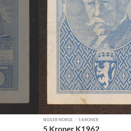
SEDLER NORGE
/
5 KRONER
5 Kroner K1962