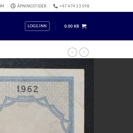
OM
ÅPNINGSTIDER
+47 474 13 598
LOGG INN
0.00
KR