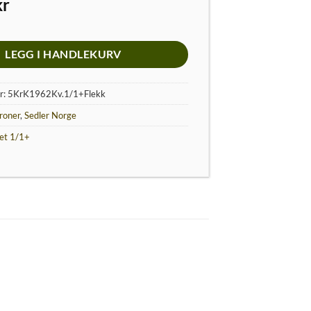
kr
LEGG I HANDLEKURV
r:
5KrK1962Kv.1/1+Flekk
roner
,
Sedler Norge
tet 1/1+