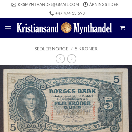
Skip
KRSMYNTHANDEL@GMAIL.COM
ÅPNINGSTIDER
to
+47 474 13 598
content
SEDLER NORGE
/
5 KRONER