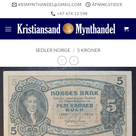
Skip
KRSMYNTHANDEL@GMAIL.COM
ÅPNINGSTIDER
to
+47 474 13 598
content
SEDLER NORGE
/
5 KRONER