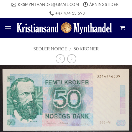
Skip
KRSMYNTHANDEL@GMAIL.COM
ÅPNINGSTIDER
to
+47 474 13 598
content
SEDLER NORGE
/
50 KRONER