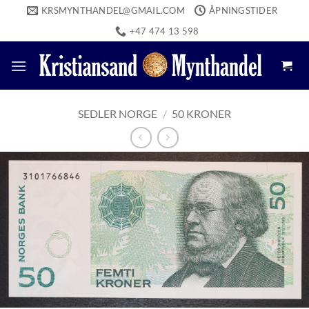
Skip
KRSMYNTHANDEL@GMAIL.COM
ÅPNINGSTIDER
to
+47 474 13 598
content
SEDLER NORGE
/
50 KRONER