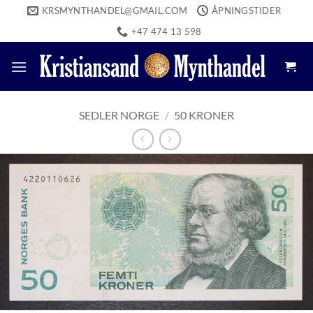
Skip
KRSMYNTHANDEL@GMAIL.COM
ÅPNINGSTIDER
to
+47 474 13 598
content
SEDLER NORGE
/
50 KRONER