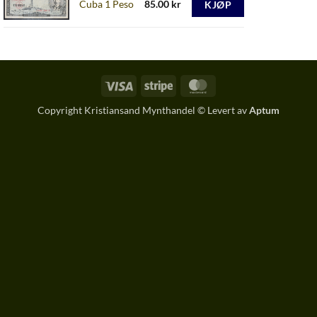
Cuba 1 Peso
85.00
kr
KJØP
Visa
Stripe
MasterCard
Copyright Kristiansand Mynthandel © Levert av
Aptum