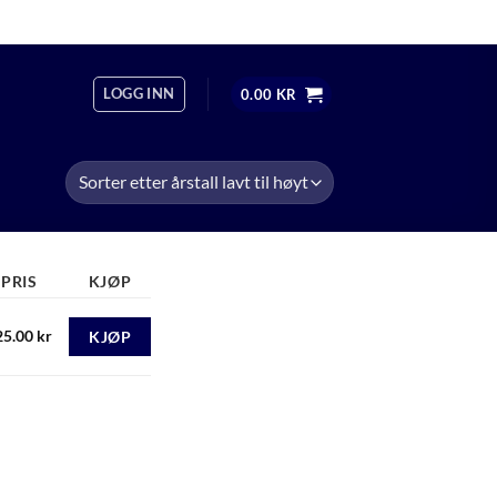
OM
ÅPNINGSTIDER
+47 474 13 598
LOGG INN
0.00
KR
PRIS
KJØP
25.00
kr
KJØP