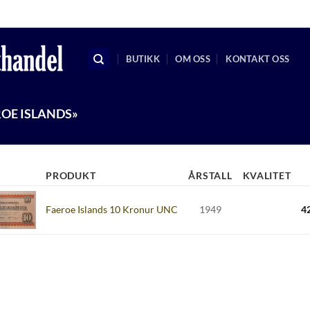
KRSMYNTHANDEL@GMAIL.C
BUTIKK
OM OSS
KONTAKT OSS
OE ISLANDS»
PRODUKT
ÅRSTALL
KVALITET
Faeroe Islands 10 Kronur UNC
1949
4