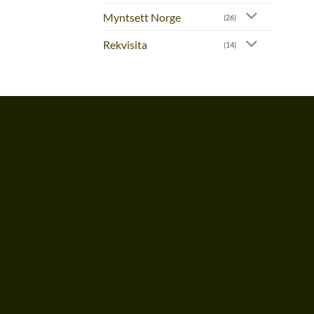
Myntsett Norge
(26)
Rekvisita
(14)