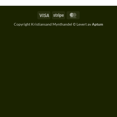
Visa
Stripe
MasterCard
Copyright Kristiansand Mynthandel © Levert av
Aptum