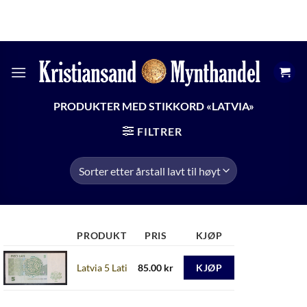
Skip
KRSMYNTHANDEL@GMAIL.COM
ÅPNINGSTIDER
to
+47 474 13 598
content
PRODUKTER MED STIKKORD «LATVIA»
FILTRER
PRODUKT
PRIS
KJØP
Latvia 5 Lati
85.00
kr
KJØP