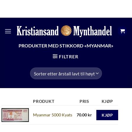
Skip
KRSMYNTHANDEL@GMAIL.COM
ÅPNINGSTIDER
to
+47 474 13 598
content
PRODUKTER MED STIKKORD «MYANMAR»
FILTRER
PRODUKT
PRIS
KJØP
Myanmar 5000 Kyats
70.00
kr
KJØP