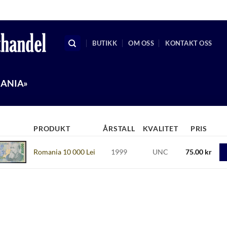
KRSMYNTHANDEL@GMAIL.C
BUTIKK
OM OSS
KONTAKT OSS
ANIA»
PRODUKT
ÅRSTALL
KVALITET
PRIS
Romania 10 000 Lei
1999
UNC
75.00
kr