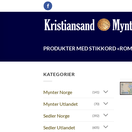
Skip
to
content
PRODUKTER MED STIKKORD «ROM
KATEGORIER
Mynter Norge
(141)
Mynter Utlandet
(70)
Sedler Norge
(392)
Sedler Utlandet
(605)