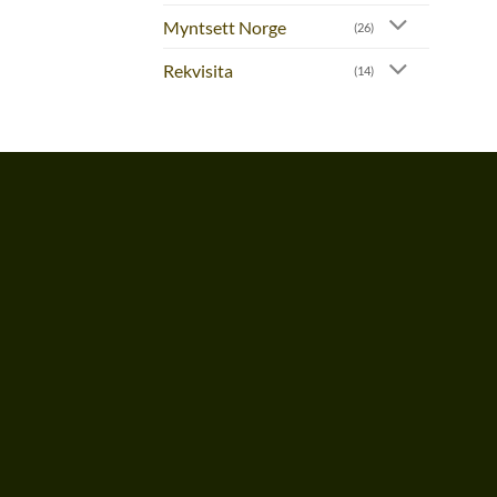
Myntsett Norge
(26)
Rekvisita
(14)