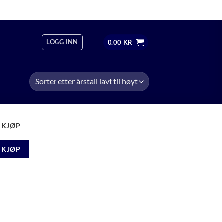
OM
ÅPNINGSTIDER
+47 474 13 598
LOGG INN
0.00
KR
KJØP
KJØP