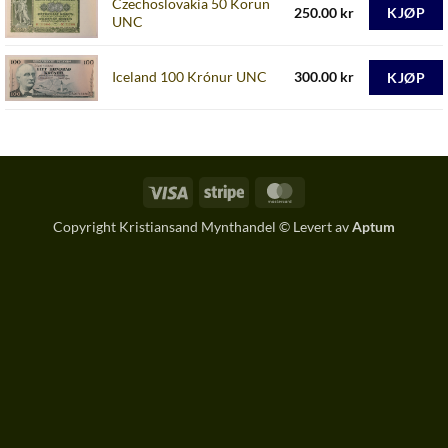
Czechoslovakia 50 Korun
250.00
kr
KJØP
UNC
Iceland 100 Krónur UNC
300.00
kr
KJØP
Visa
Stripe
MasterCard
Copyright Kristiansand Mynthandel © Levert av
Aptum