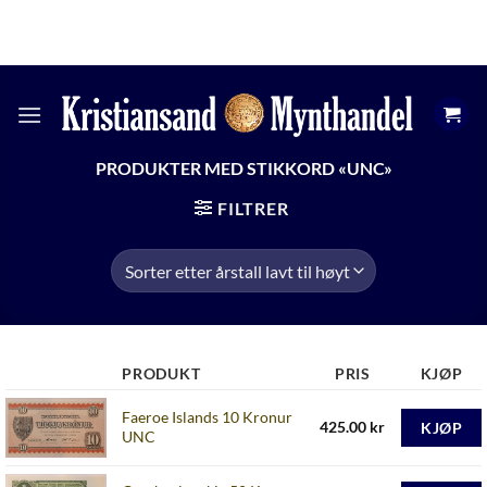
Skip
KRSMYNTHANDEL@GMAIL.COM
ÅPNINGSTIDER
to
+47 474 13 598
content
PRODUKTER MED STIKKORD «UNC»
FILTRER
PRODUKT
PRIS
KJØP
Faeroe Islands 10 Kronur
425.00
kr
KJØP
UNC